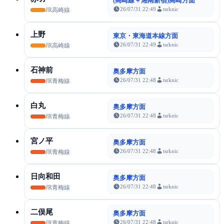
(高崎線＋湘南新宿)高崎方面
26/07/31 22:49
tsrknic
JR高崎線
上野
東京・東海道本線方面
26/07/31 22:49
tsrknic
JR高崎線
石神前
奥多摩方面
26/07/31 22:48
tsrknic
JR青梅線
白丸
奥多摩方面
26/07/31 22:48
tsrknic
JR青梅線
宮ノ平
奥多摩方面
26/07/31 22:48
tsrknic
JR青梅線
日向和田
奥多摩方面
26/07/31 22:48
tsrknic
JR青梅線
二俣尾
奥多摩方面
26/07/31 22:48
tsrknic
JR青梅線