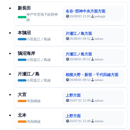
新長田
名谷･西神中央方面方面
神戸市営地下鉄西神
26/08/03 21:05
jettleigh
線
本鵠沼
片瀬江ノ島方面
26/08/01 09:52
tsrknic
小田急江ノ島線
鵠沼海岸
片瀬江ノ島方面
26/08/01 09:52
tsrknic
小田急江ノ島線
片瀬江ノ島
相模大野・新宿・千代田線方面
26/08/01 09:52
tsrknic
小田急江ノ島線
大宮
上野方面
26/07/31 22:49
tsrknic
JR高崎線
北本
上野方面
26/07/31 22:49
tsrknic
JR高崎線