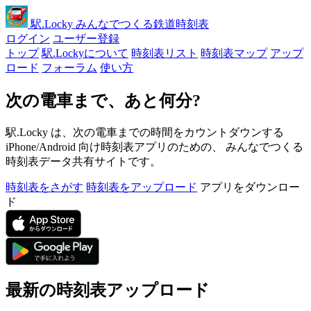
駅
.Locky
みんなでつくる鉄道時刻表
ログイン
ユーザー登録
トップ
駅.Lockyについて
時刻表リスト
時刻表マップ
アップ
ロード
フォーラム
使い方
次の電車まで、あと何分?
駅.Locky は、次の電車までの時間をカウントダウンする
iPhone/Android 向け時刻表アプリのための、 みんなでつくる
時刻表データ共有サイトです。
時刻表をさがす
時刻表をアップロード
アプリをダウンロー
ド
最新の時刻表アップロード