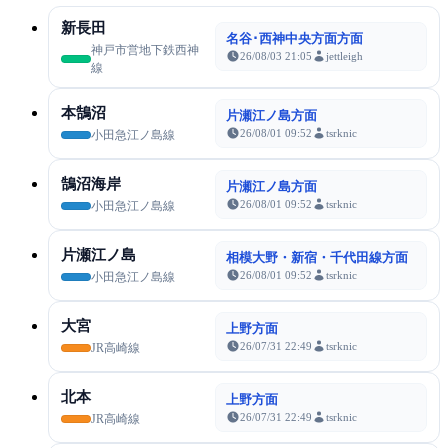
新長田
名谷･西神中央方面方面
神戸市営地下鉄西神
26/08/03 21:05
jettleigh
線
本鵠沼
片瀬江ノ島方面
26/08/01 09:52
tsrknic
小田急江ノ島線
鵠沼海岸
片瀬江ノ島方面
26/08/01 09:52
tsrknic
小田急江ノ島線
片瀬江ノ島
相模大野・新宿・千代田線方面
26/08/01 09:52
tsrknic
小田急江ノ島線
大宮
上野方面
26/07/31 22:49
tsrknic
JR高崎線
北本
上野方面
26/07/31 22:49
tsrknic
JR高崎線