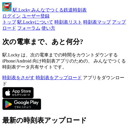
駅
.Locky
みんなでつくる鉄道時刻表
ログイン
ユーザー登録
トップ
駅.Lockyについて
時刻表リスト
時刻表マップ
アップ
ロード
フォーラム
使い方
次の電車まで、あと何分?
駅.Locky は、次の電車までの時間をカウントダウンする
iPhone/Android 向け時刻表アプリのための、 みんなでつくる
時刻表データ共有サイトです。
時刻表をさがす
時刻表をアップロード
アプリをダウンロー
ド
最新の時刻表アップロード