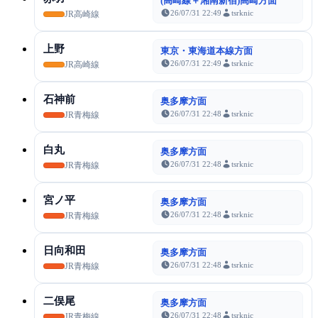
(高崎線＋湘南新宿)高崎方面
26/07/31 22:49
tsrknic
JR高崎線
上野
東京・東海道本線方面
26/07/31 22:49
tsrknic
JR高崎線
石神前
奥多摩方面
26/07/31 22:48
tsrknic
JR青梅線
白丸
奥多摩方面
26/07/31 22:48
tsrknic
JR青梅線
宮ノ平
奥多摩方面
26/07/31 22:48
tsrknic
JR青梅線
日向和田
奥多摩方面
26/07/31 22:48
tsrknic
JR青梅線
二俣尾
奥多摩方面
26/07/31 22:48
tsrknic
JR青梅線