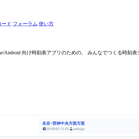
ロード
フォーラム
使い方
one/Android 向け時刻表アプリのための、 みんなでつくる時
名谷･西神中央方面方面
26/08/03 21:05
jettleigh