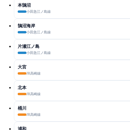
本鵠沼
小田急江ノ島線
鵠沼海岸
小田急江ノ島線
片瀬江ノ島
小田急江ノ島線
大宮
JR高崎線
北本
JR高崎線
桶川
JR高崎線
浦和