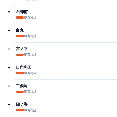
石神前
JR青梅線
白丸
JR青梅線
宮ノ平
JR青梅線
日向和田
JR青梅線
二俣尾
JR青梅線
鳩ノ巣
JR青梅線