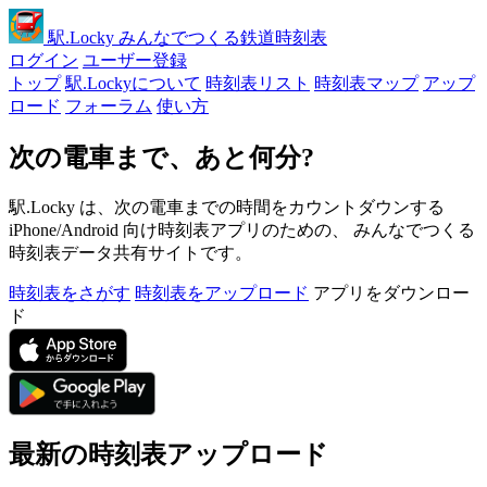
駅
.Locky
みんなでつくる鉄道時刻表
ログイン
ユーザー登録
トップ
駅.Lockyについて
時刻表リスト
時刻表マップ
アップ
ロード
フォーラム
使い方
次の電車まで、あと何分?
駅.Locky は、次の電車までの時間をカウントダウンする
iPhone/Android 向け時刻表アプリのための、 みんなでつくる
時刻表データ共有サイトです。
時刻表をさがす
時刻表をアップロード
アプリをダウンロー
ド
最新の時刻表アップロード