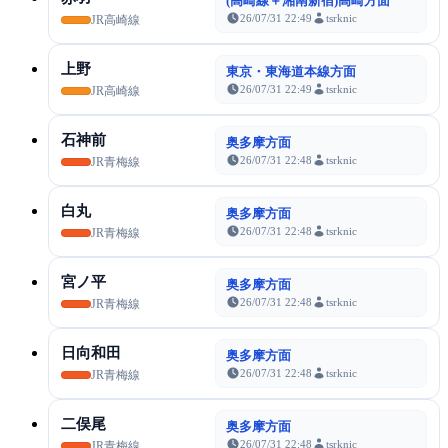
(高崎線＋湘南新宿)高崎方面
26/07/31 22:49
tsrknic
JR高崎線
上野
東京・東海道本線方面
26/07/31 22:49
tsrknic
JR高崎線
石神前
奥多摩方面
26/07/31 22:48
tsrknic
JR青梅線
白丸
奥多摩方面
26/07/31 22:48
tsrknic
JR青梅線
宮ノ平
奥多摩方面
26/07/31 22:48
tsrknic
JR青梅線
日向和田
奥多摩方面
26/07/31 22:48
tsrknic
JR青梅線
二俣尾
奥多摩方面
26/07/31 22:48
tsrknic
JR青梅線