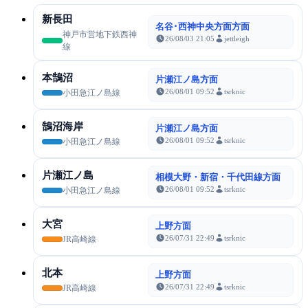
新長田
名谷･西神中央方面方面
神戸市営地下鉄西神
26/08/03 21:05
jettleigh
線
本鵠沼
片瀬江ノ島方面
26/08/01 09:52
tsrknic
小田急江ノ島線
鵠沼海岸
片瀬江ノ島方面
26/08/01 09:52
tsrknic
小田急江ノ島線
片瀬江ノ島
相模大野・新宿・千代田線方面
26/08/01 09:52
tsrknic
小田急江ノ島線
大宮
上野方面
26/07/31 22:49
tsrknic
JR高崎線
北本
上野方面
26/07/31 22:49
tsrknic
JR高崎線