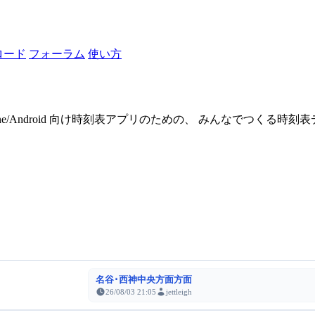
ロード
フォーラム
使い方
one/Android 向け時刻表アプリのための、 みんなでつくる時
名谷･西神中央方面方面
26/08/03 21:05
jettleigh