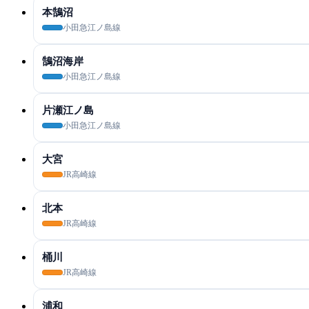
本鵠沼
小田急江ノ島線
鵠沼海岸
小田急江ノ島線
片瀬江ノ島
小田急江ノ島線
大宮
JR高崎線
北本
JR高崎線
桶川
JR高崎線
浦和