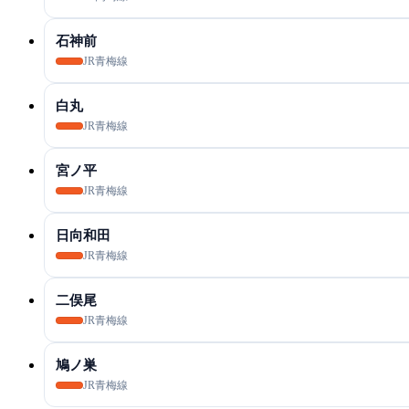
石神前
JR青梅線
白丸
JR青梅線
宮ノ平
JR青梅線
日向和田
JR青梅線
二俣尾
JR青梅線
鳩ノ巣
JR青梅線