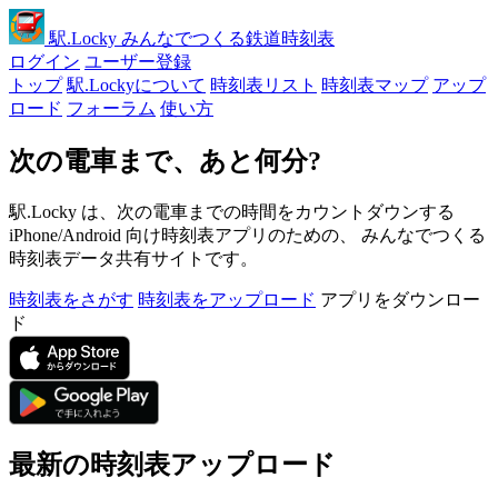
駅
.Locky
みんなでつくる鉄道時刻表
ログイン
ユーザー登録
トップ
駅.Lockyについて
時刻表リスト
時刻表マップ
アップ
ロード
フォーラム
使い方
次の電車まで、あと何分?
駅.Locky は、次の電車までの時間をカウントダウンする
iPhone/Android 向け時刻表アプリのための、 みんなでつくる
時刻表データ共有サイトです。
時刻表をさがす
時刻表をアップロード
アプリをダウンロー
ド
最新の時刻表アップロード