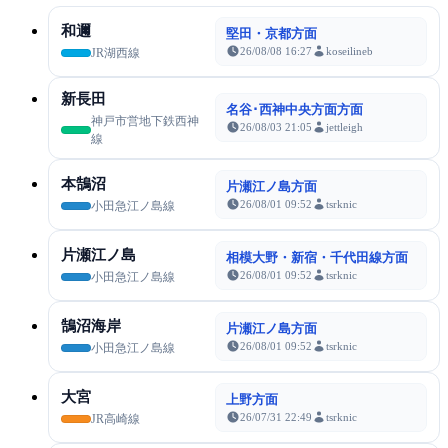
和邇
堅田・京都方面
26/08/08 16:27
koseilineb
JR湖西線
新長田
名谷･西神中央方面方面
神戸市営地下鉄西神
26/08/03 21:05
jettleigh
線
本鵠沼
片瀬江ノ島方面
26/08/01 09:52
tsrknic
小田急江ノ島線
片瀬江ノ島
相模大野・新宿・千代田線方面
26/08/01 09:52
tsrknic
小田急江ノ島線
鵠沼海岸
片瀬江ノ島方面
26/08/01 09:52
tsrknic
小田急江ノ島線
大宮
上野方面
26/07/31 22:49
tsrknic
JR高崎線