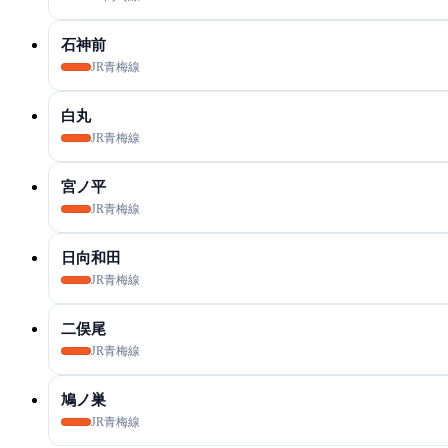
石神前
JR青梅線
白丸
JR青梅線
宮ノ平
JR青梅線
日向和田
JR青梅線
二俣尾
JR青梅線
鳩ノ巣
JR青梅線