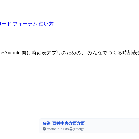
ロード
フォーラム
使い方
one/Android 向け時刻表アプリのための、 みんなでつくる時
名谷･西神中央方面方面
26/08/03 21:05
jettleigh