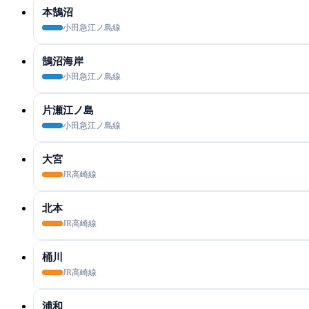
本鵠沼
小田急江ノ島線
鵠沼海岸
小田急江ノ島線
片瀬江ノ島
小田急江ノ島線
大宮
JR高崎線
北本
JR高崎線
桶川
JR高崎線
浦和