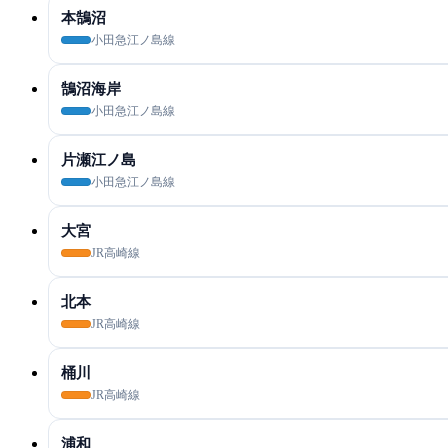
本鵠沼
小田急江ノ島線
鵠沼海岸
小田急江ノ島線
片瀬江ノ島
小田急江ノ島線
大宮
JR高崎線
北本
JR高崎線
桶川
JR高崎線
浦和