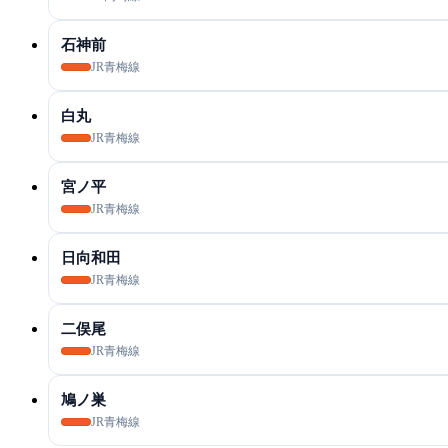
石神前
JR青梅線
白丸
JR青梅線
宮ノ平
JR青梅線
日向和田
JR青梅線
二俣尾
JR青梅線
鳩ノ巣
JR青梅線