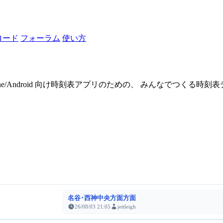
ロード
フォーラム
使い方
one/Android 向け時刻表アプリのための、 みんなでつくる時
名谷･西神中央方面方面
26/08/03 21:05
jettleigh