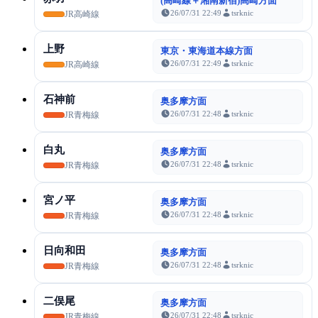
(高崎線＋湘南新宿)高崎方面
26/07/31 22:49
tsrknic
JR高崎線
上野
東京・東海道本線方面
26/07/31 22:49
tsrknic
JR高崎線
石神前
奥多摩方面
26/07/31 22:48
tsrknic
JR青梅線
白丸
奥多摩方面
26/07/31 22:48
tsrknic
JR青梅線
宮ノ平
奥多摩方面
26/07/31 22:48
tsrknic
JR青梅線
日向和田
奥多摩方面
26/07/31 22:48
tsrknic
JR青梅線
二俣尾
奥多摩方面
26/07/31 22:48
tsrknic
JR青梅線