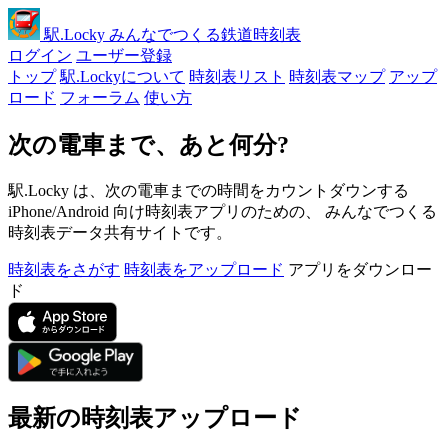
駅
.Locky
みんなでつくる鉄道時刻表
ログイン
ユーザー登録
トップ
駅.Lockyについて
時刻表リスト
時刻表マップ
アップ
ロード
フォーラム
使い方
次の電車まで、あと何分?
駅.Locky は、次の電車までの時間をカウントダウンする
iPhone/Android 向け時刻表アプリのための、 みんなでつくる
時刻表データ共有サイトです。
時刻表をさがす
時刻表をアップロード
アプリをダウンロー
ド
最新の時刻表アップロード