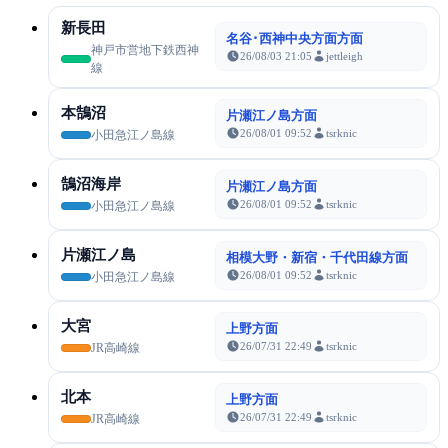
新長田
名谷･西神中央方面方面
神戸市営地下鉄西神
26/08/03 21:05
jettleigh
線
本鵠沼
片瀬江ノ島方面
26/08/01 09:52
tsrknic
小田急江ノ島線
鵠沼海岸
片瀬江ノ島方面
26/08/01 09:52
tsrknic
小田急江ノ島線
片瀬江ノ島
相模大野・新宿・千代田線方面
26/08/01 09:52
tsrknic
小田急江ノ島線
大宮
上野方面
26/07/31 22:49
tsrknic
JR高崎線
北本
上野方面
26/07/31 22:49
tsrknic
JR高崎線