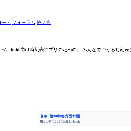
ロード
フォーラム
使い方
one/Android 向け時刻表アプリのための、 みんなでつくる時
名谷･西神中央方面方面
26/08/03 21:05
jettleigh