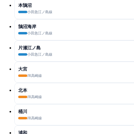
本鵠沼
小田急江ノ島線
鵠沼海岸
小田急江ノ島線
片瀬江ノ島
小田急江ノ島線
大宮
JR高崎線
北本
JR高崎線
桶川
JR高崎線
浦和