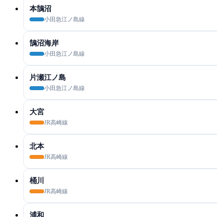
本鵠沼
小田急江ノ島線
鵠沼海岸
小田急江ノ島線
片瀬江ノ島
小田急江ノ島線
大宮
JR高崎線
北本
JR高崎線
桶川
JR高崎線
浦和