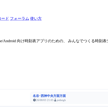
ロード
フォーラム
使い方
one/Android 向け時刻表アプリのための、 みんなでつくる時
名谷･西神中央方面方面
26/08/03 21:05
jettleigh