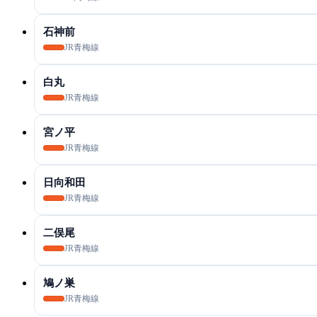
石神前
JR青梅線
白丸
JR青梅線
宮ノ平
JR青梅線
日向和田
JR青梅線
二俣尾
JR青梅線
鳩ノ巣
JR青梅線