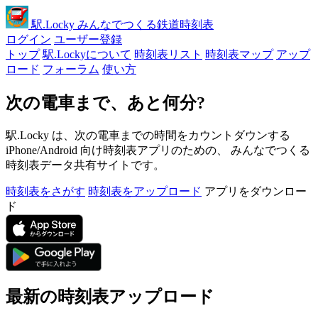
駅
.Locky
みんなでつくる鉄道時刻表
ログイン
ユーザー登録
トップ
駅.Lockyについて
時刻表リスト
時刻表マップ
アップ
ロード
フォーラム
使い方
次の電車まで、あと何分?
駅.Locky は、次の電車までの時間をカウントダウンする
iPhone/Android 向け時刻表アプリのための、 みんなでつくる
時刻表データ共有サイトです。
時刻表をさがす
時刻表をアップロード
アプリをダウンロー
ド
最新の時刻表アップロード