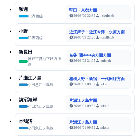
和邇
堅田・京都方面
26/08/09 22:32
koseilineb
JR湖西線
小野
近江舞子・近江今津・永原方面
26/08/09 22:26
koseilineb
JR湖西線
新長田
名谷･西神中央方面方面
神戸市営地下鉄西神
26/08/03 21:05
jettleigh
線
片瀬江ノ島
相模大野・新宿・千代田線方面
26/08/01 09:52
tsrknic
小田急江ノ島線
鵠沼海岸
片瀬江ノ島方面
26/08/01 09:52
tsrknic
小田急江ノ島線
本鵠沼
片瀬江ノ島方面
26/08/01 09:52
tsrknic
小田急江ノ島線