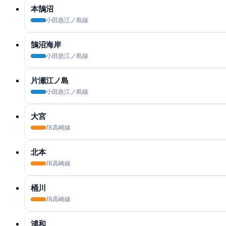
本鵠沼
小田急江ノ島線
鵠沼海岸
小田急江ノ島線
片瀬江ノ島
小田急江ノ島線
大宮
JR高崎線
北本
JR高崎線
桶川
JR高崎線
浦和