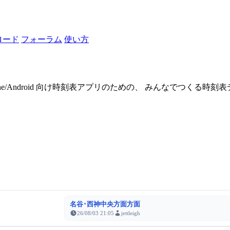
ロード
フォーラム
使い方
one/Android 向け時刻表アプリのための、 みんなでつくる時
名谷･西神中央方面方面
26/08/03 21:05
jettleigh