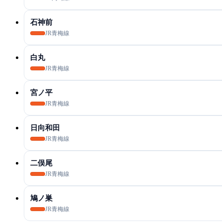
石神前
JR青梅線
白丸
JR青梅線
宮ノ平
JR青梅線
日向和田
JR青梅線
二俣尾
JR青梅線
鳩ノ巣
JR青梅線