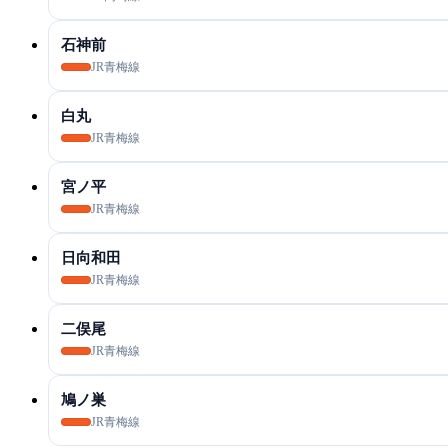
石神前
JR青梅線
白丸
JR青梅線
宮ノ平
JR青梅線
日向和田
JR青梅線
二俣尾
JR青梅線
鳩ノ巣
JR青梅線