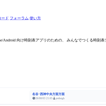
ロード
フォーラム
使い方
one/Android 向け時刻表アプリのための、 みんなでつくる時
名谷･西神中央方面方面
26/08/03 21:05
jettleigh