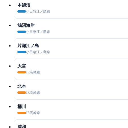
本鵠沼
小田急江ノ島線
鵠沼海岸
小田急江ノ島線
片瀬江ノ島
小田急江ノ島線
大宮
JR高崎線
北本
JR高崎線
桶川
JR高崎線
浦和