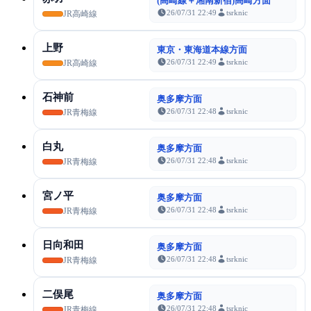
(高崎線＋湘南新宿)高崎方面
26/07/31 22:49
tsrknic
JR高崎線
上野
東京・東海道本線方面
26/07/31 22:49
tsrknic
JR高崎線
石神前
奥多摩方面
26/07/31 22:48
tsrknic
JR青梅線
白丸
奥多摩方面
26/07/31 22:48
tsrknic
JR青梅線
宮ノ平
奥多摩方面
26/07/31 22:48
tsrknic
JR青梅線
日向和田
奥多摩方面
26/07/31 22:48
tsrknic
JR青梅線
二俣尾
奥多摩方面
26/07/31 22:48
tsrknic
JR青梅線