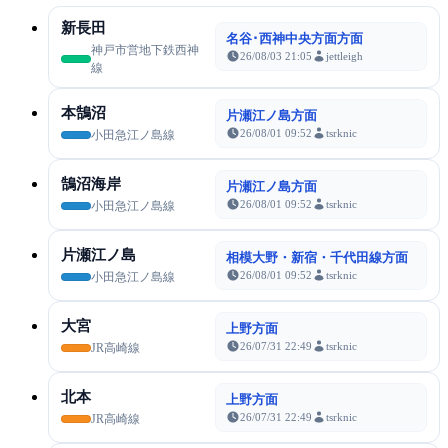
新長田
名谷･西神中央方面方面
神戸市営地下鉄西神
26/08/03 21:05
jettleigh
線
本鵠沼
片瀬江ノ島方面
26/08/01 09:52
tsrknic
小田急江ノ島線
鵠沼海岸
片瀬江ノ島方面
26/08/01 09:52
tsrknic
小田急江ノ島線
片瀬江ノ島
相模大野・新宿・千代田線方面
26/08/01 09:52
tsrknic
小田急江ノ島線
大宮
上野方面
26/07/31 22:49
tsrknic
JR高崎線
北本
上野方面
26/07/31 22:49
tsrknic
JR高崎線