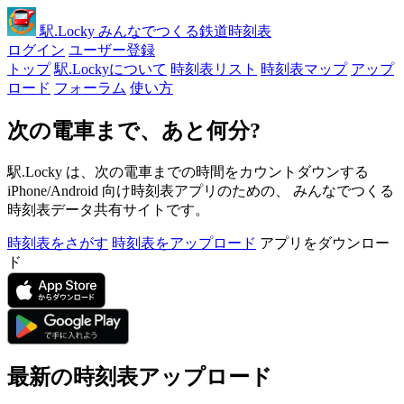
駅
.Locky
みんなでつくる鉄道時刻表
ログイン
ユーザー登録
トップ
駅.Lockyについて
時刻表リスト
時刻表マップ
アップ
ロード
フォーラム
使い方
次の電車まで、あと何分?
駅.Locky は、次の電車までの時間をカウントダウンする
iPhone/Android 向け時刻表アプリのための、 みんなでつくる
時刻表データ共有サイトです。
時刻表をさがす
時刻表をアップロード
アプリをダウンロー
ド
最新の時刻表アップロード