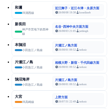
和邇
近江舞子・近江今津・永原方面
26/08/08 19:38
koseilineb
JR湖西線
新長田
名谷･西神中央方面方面
神戸市営地下鉄西神
26/08/03 21:05
jettleigh
線
本鵠沼
片瀬江ノ島方面
26/08/01 09:52
tsrknic
小田急江ノ島線
片瀬江ノ島
相模大野・新宿・千代田線方面
26/08/01 09:52
tsrknic
小田急江ノ島線
鵠沼海岸
片瀬江ノ島方面
26/08/01 09:52
tsrknic
小田急江ノ島線
大宮
上野方面
26/07/31 22:49
tsrknic
JR高崎線