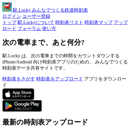
駅
.Locky
みんなでつくる鉄道時刻表
ログイン
ユーザー登録
トップ
駅.Lockyについて
時刻表リスト
時刻表マップ
アップ
ロード
フォーラム
使い方
次の電車まで、あと何分?
駅.Locky は、次の電車までの時間をカウントダウンする
iPhone/Android 向け時刻表アプリのための、 みんなでつくる
時刻表データ共有サイトです。
時刻表をさがす
時刻表をアップロード
アプリをダウンロー
ド
最新の時刻表アップロード