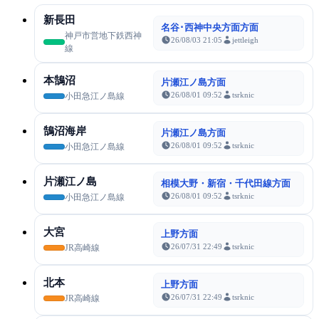
新長田
名谷･西神中央方面方面
神戸市営地下鉄西神
26/08/03 21:05
jettleigh
線
本鵠沼
片瀬江ノ島方面
26/08/01 09:52
tsrknic
小田急江ノ島線
鵠沼海岸
片瀬江ノ島方面
26/08/01 09:52
tsrknic
小田急江ノ島線
片瀬江ノ島
相模大野・新宿・千代田線方面
26/08/01 09:52
tsrknic
小田急江ノ島線
大宮
上野方面
26/07/31 22:49
tsrknic
JR高崎線
北本
上野方面
26/07/31 22:49
tsrknic
JR高崎線