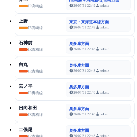
(高崎線＋湘南新宿)高崎方面
26/07/31 22:49
tsrknic
JR高崎線
上野
東京・東海道本線方面
26/07/31 22:49
tsrknic
JR高崎線
石神前
奥多摩方面
26/07/31 22:48
tsrknic
JR青梅線
白丸
奥多摩方面
26/07/31 22:48
tsrknic
JR青梅線
宮ノ平
奥多摩方面
26/07/31 22:48
tsrknic
JR青梅線
日向和田
奥多摩方面
26/07/31 22:48
tsrknic
JR青梅線
二俣尾
奥多摩方面
26/07/31 22:48
tsrknic
JR青梅線