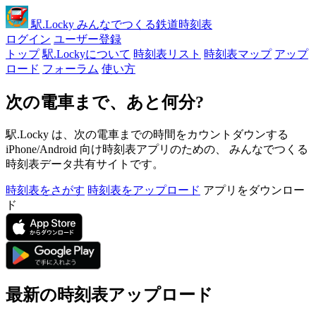
駅
.Locky
みんなでつくる鉄道時刻表
ログイン
ユーザー登録
トップ
駅.Lockyについて
時刻表リスト
時刻表マップ
アップ
ロード
フォーラム
使い方
次の電車まで、あと何分?
駅.Locky は、次の電車までの時間をカウントダウンする
iPhone/Android 向け時刻表アプリのための、 みんなでつくる
時刻表データ共有サイトです。
時刻表をさがす
時刻表をアップロード
アプリをダウンロー
ド
最新の時刻表アップロード