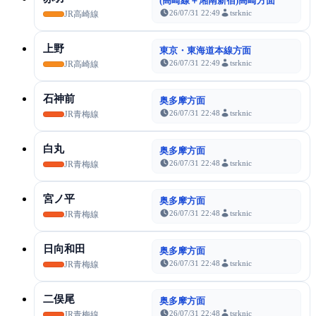
(高崎線＋湘南新宿)高崎方面
26/07/31 22:49
tsrknic
JR高崎線
上野
東京・東海道本線方面
26/07/31 22:49
tsrknic
JR高崎線
石神前
奥多摩方面
26/07/31 22:48
tsrknic
JR青梅線
白丸
奥多摩方面
26/07/31 22:48
tsrknic
JR青梅線
宮ノ平
奥多摩方面
26/07/31 22:48
tsrknic
JR青梅線
日向和田
奥多摩方面
26/07/31 22:48
tsrknic
JR青梅線
二俣尾
奥多摩方面
26/07/31 22:48
tsrknic
JR青梅線