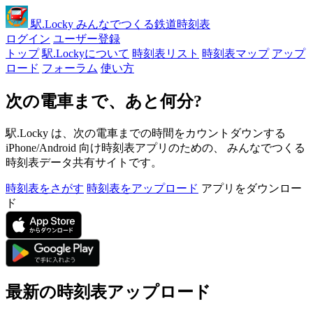
駅
.Locky
みんなでつくる鉄道時刻表
ログイン
ユーザー登録
トップ
駅.Lockyについて
時刻表リスト
時刻表マップ
アップ
ロード
フォーラム
使い方
次の電車まで、あと何分?
駅.Locky は、次の電車までの時間をカウントダウンする
iPhone/Android 向け時刻表アプリのための、 みんなでつくる
時刻表データ共有サイトです。
時刻表をさがす
時刻表をアップロード
アプリをダウンロー
ド
最新の時刻表アップロード