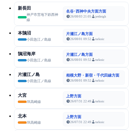
新長田
名谷･西神中央方面方面
神戸市営地下鉄西神
26/08/03 21:05
jettleigh
線
本鵠沼
片瀬江ノ島方面
26/08/01 09:52
tsrknic
小田急江ノ島線
鵠沼海岸
片瀬江ノ島方面
26/08/01 09:52
tsrknic
小田急江ノ島線
片瀬江ノ島
相模大野・新宿・千代田線方面
26/08/01 09:52
tsrknic
小田急江ノ島線
大宮
上野方面
26/07/31 22:49
tsrknic
JR高崎線
北本
上野方面
26/07/31 22:49
tsrknic
JR高崎線