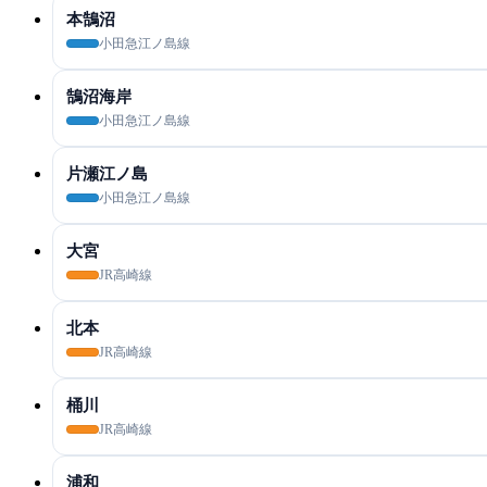
本鵠沼
小田急江ノ島線
鵠沼海岸
小田急江ノ島線
片瀬江ノ島
小田急江ノ島線
大宮
JR高崎線
北本
JR高崎線
桶川
JR高崎線
浦和