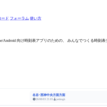
ロード
フォーラム
使い方
one/Android 向け時刻表アプリのための、 みんなでつくる時
名谷･西神中央方面方面
26/08/03 21:05
jettleigh