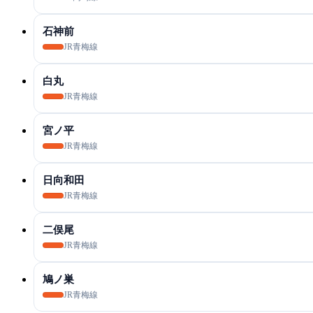
石神前
JR青梅線
白丸
JR青梅線
宮ノ平
JR青梅線
日向和田
JR青梅線
二俣尾
JR青梅線
鳩ノ巣
JR青梅線