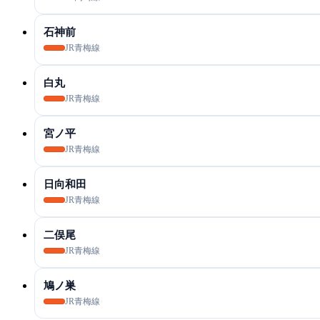
石神前
JR青梅線
白丸
JR青梅線
宮ノ平
JR青梅線
日向和田
JR青梅線
二俣尾
JR青梅線
鳩ノ巣
JR青梅線