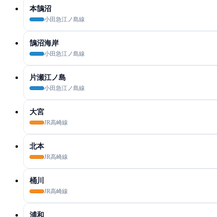
本鵠沼
小田急江ノ島線
鵠沼海岸
小田急江ノ島線
片瀬江ノ島
小田急江ノ島線
大宮
JR高崎線
北本
JR高崎線
桶川
JR高崎線
浦和