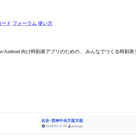
ロード
フォーラム
使い方
one/Android 向け時刻表アプリのための、 みんなでつくる時
名谷･西神中央方面方面
26/08/03 21:05
jettleigh