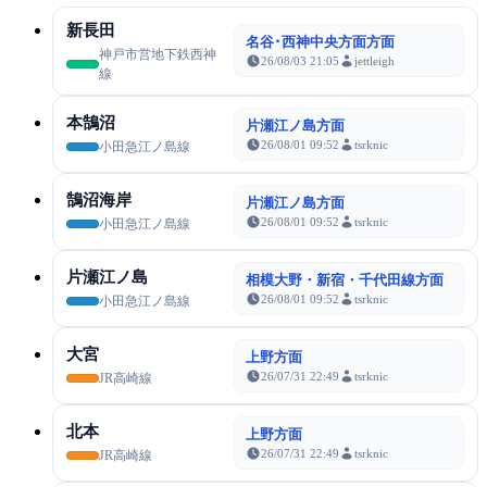
新長田
名谷･西神中央方面方面
神戸市営地下鉄西神
26/08/03 21:05
jettleigh
線
本鵠沼
片瀬江ノ島方面
26/08/01 09:52
tsrknic
小田急江ノ島線
鵠沼海岸
片瀬江ノ島方面
26/08/01 09:52
tsrknic
小田急江ノ島線
片瀬江ノ島
相模大野・新宿・千代田線方面
26/08/01 09:52
tsrknic
小田急江ノ島線
大宮
上野方面
26/07/31 22:49
tsrknic
JR高崎線
北本
上野方面
26/07/31 22:49
tsrknic
JR高崎線