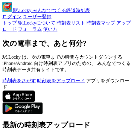
駅
.Locky
みんなでつくる鉄道時刻表
ログイン
ユーザー登録
トップ
駅.Lockyについて
時刻表リスト
時刻表マップ
アップ
ロード
フォーラム
使い方
次の電車まで、あと何分?
駅.Locky は、次の電車までの時間をカウントダウンする
iPhone/Android 向け時刻表アプリのための、 みんなでつくる
時刻表データ共有サイトです。
時刻表をさがす
時刻表をアップロード
アプリをダウンロー
ド
最新の時刻表アップロード