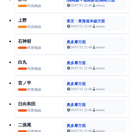
(高崎線＋湘南新宿)高崎方面
26/07/31 22:49
tsrknic
JR高崎線
上野
東京・東海道本線方面
26/07/31 22:49
tsrknic
JR高崎線
石神前
奥多摩方面
26/07/31 22:48
tsrknic
JR青梅線
白丸
奥多摩方面
26/07/31 22:48
tsrknic
JR青梅線
宮ノ平
奥多摩方面
26/07/31 22:48
tsrknic
JR青梅線
日向和田
奥多摩方面
26/07/31 22:48
tsrknic
JR青梅線
二俣尾
奥多摩方面
26/07/31 22:48
tsrknic
JR青梅線