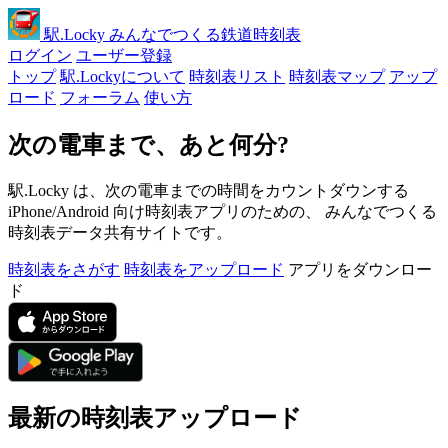
駅
.Locky
みんなでつくる鉄道時刻表
ログイン
ユーザー登録
トップ
駅.Lockyについて
時刻表リスト
時刻表マップ
アップ
ロード
フォーラム
使い方
次の電車まで、あと何分?
駅.Locky は、次の電車までの時間をカウントダウンする
iPhone/Android 向け時刻表アプリのための、 みんなでつくる
時刻表データ共有サイトです。
時刻表をさがす
時刻表をアップロード
アプリをダウンロー
ド
最新の時刻表アップロード