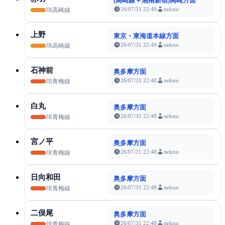
(高崎線＋湘南新宿)高崎方面
26/07/31 22:49
tsrknic
JR高崎線
上野
東京・東海道本線方面
26/07/31 22:49
tsrknic
JR高崎線
石神前
奥多摩方面
26/07/31 22:48
tsrknic
JR青梅線
白丸
奥多摩方面
26/07/31 22:48
tsrknic
JR青梅線
宮ノ平
奥多摩方面
26/07/31 22:48
tsrknic
JR青梅線
日向和田
奥多摩方面
26/07/31 22:48
tsrknic
JR青梅線
二俣尾
奥多摩方面
26/07/31 22:48
tsrknic
JR青梅線