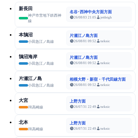
新長田
名谷･西神中央方面方面
神戸市営地下鉄西神
26/08/03 21:05
jettleigh
線
本鵠沼
片瀬江ノ島方面
26/08/01 09:52
tsrknic
小田急江ノ島線
鵠沼海岸
片瀬江ノ島方面
26/08/01 09:52
tsrknic
小田急江ノ島線
片瀬江ノ島
相模大野・新宿・千代田線方面
26/08/01 09:52
tsrknic
小田急江ノ島線
大宮
上野方面
26/07/31 22:49
tsrknic
JR高崎線
北本
上野方面
26/07/31 22:49
tsrknic
JR高崎線