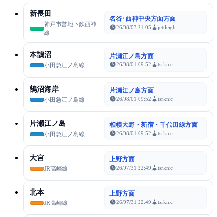
新長田
名谷･西神中央方面方面
神戸市営地下鉄西神
26/08/03 21:05
jettleigh
線
本鵠沼
片瀬江ノ島方面
26/08/01 09:52
tsrknic
小田急江ノ島線
鵠沼海岸
片瀬江ノ島方面
26/08/01 09:52
tsrknic
小田急江ノ島線
片瀬江ノ島
相模大野・新宿・千代田線方面
26/08/01 09:52
tsrknic
小田急江ノ島線
大宮
上野方面
26/07/31 22:49
tsrknic
JR高崎線
北本
上野方面
26/07/31 22:49
tsrknic
JR高崎線