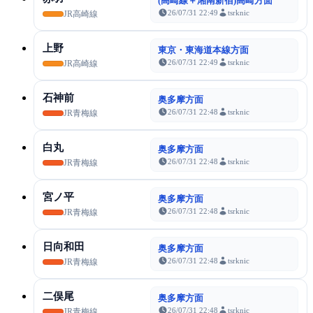
(高崎線＋湘南新宿)高崎方面
26/07/31 22:49
tsrknic
JR高崎線
上野
東京・東海道本線方面
26/07/31 22:49
tsrknic
JR高崎線
石神前
奥多摩方面
26/07/31 22:48
tsrknic
JR青梅線
白丸
奥多摩方面
26/07/31 22:48
tsrknic
JR青梅線
宮ノ平
奥多摩方面
26/07/31 22:48
tsrknic
JR青梅線
日向和田
奥多摩方面
26/07/31 22:48
tsrknic
JR青梅線
二俣尾
奥多摩方面
26/07/31 22:48
tsrknic
JR青梅線