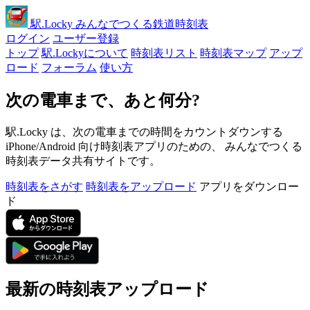
駅
.Locky
みんなでつくる鉄道時刻表
ログイン
ユーザー登録
トップ
駅.Lockyについて
時刻表リスト
時刻表マップ
アップ
ロード
フォーラム
使い方
次の電車まで、あと何分?
駅.Locky は、次の電車までの時間をカウントダウンする
iPhone/Android 向け時刻表アプリのための、 みんなでつくる
時刻表データ共有サイトです。
時刻表をさがす
時刻表をアップロード
アプリをダウンロー
ド
最新の時刻表アップロード