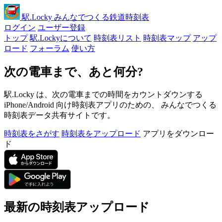
駅
.Locky
みんなでつくる鉄道時刻表
ログイン
ユーザー登録
トップ
駅.Lockyについて
時刻表リスト
時刻表マップ
アップ
ロード
フォーラム
使い方
次の電車まで、あと何分?
駅.Locky は、次の電車までの時間をカウントダウンする
iPhone/Android 向け時刻表アプリのための、 みんなでつくる
時刻表データ共有サイトです。
時刻表をさがす
時刻表をアップロード
アプリをダウンロー
ド
最新の時刻表アップロード