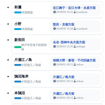
和邇
近江舞子・近江今津・永原方面
26/08/09 16:32
koseilineb
JR湖西線
小野
堅田・京都方面
26/08/09 16:28
koseilineb
JR湖西線
新長田
名谷･西神中央方面方面
神戸市営地下鉄西神
26/08/03 21:05
jettleigh
線
片瀬江ノ島
相模大野・新宿・千代田線方面
26/08/01 09:52
tsrknic
小田急江ノ島線
鵠沼海岸
片瀬江ノ島方面
26/08/01 09:52
tsrknic
小田急江ノ島線
本鵠沼
片瀬江ノ島方面
26/08/01 09:52
tsrknic
小田急江ノ島線