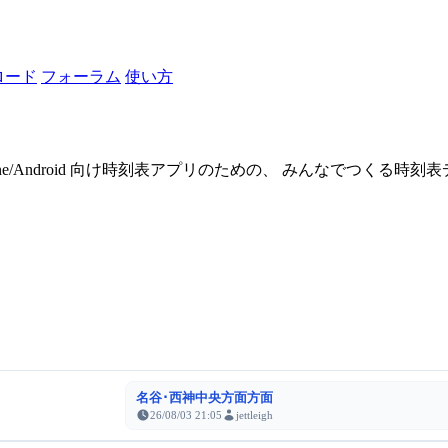
ロード
フォーラム
使い方
one/Android 向け時刻表アプリのための、 みんなでつくる時
名谷･西神中央方面方面
26/08/03 21:05
jettleigh