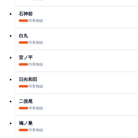
石神前
JR青梅線
白丸
JR青梅線
宮ノ平
JR青梅線
日向和田
JR青梅線
二俣尾
JR青梅線
鳩ノ巣
JR青梅線