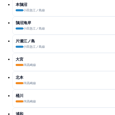
本鵠沼
小田急江ノ島線
鵠沼海岸
小田急江ノ島線
片瀬江ノ島
小田急江ノ島線
大宮
JR高崎線
北本
JR高崎線
桶川
JR高崎線
浦和