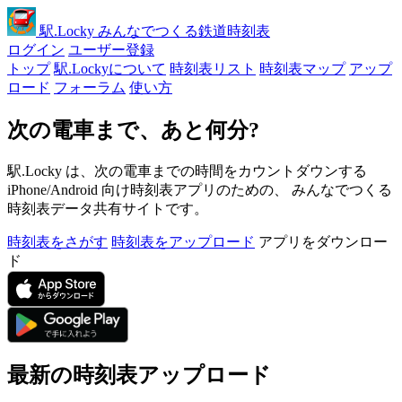
駅
.Locky
みんなでつくる鉄道時刻表
ログイン
ユーザー登録
トップ
駅.Lockyについて
時刻表リスト
時刻表マップ
アップ
ロード
フォーラム
使い方
次の電車まで、あと何分?
駅.Locky は、次の電車までの時間をカウントダウンする
iPhone/Android 向け時刻表アプリのための、 みんなでつくる
時刻表データ共有サイトです。
時刻表をさがす
時刻表をアップロード
アプリをダウンロー
ド
最新の時刻表アップロード