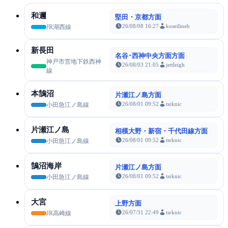
和邇
堅田・京都方面
26/08/08 16:27
koseilineb
JR湖西線
新長田
名谷･西神中央方面方面
神戸市営地下鉄西神
26/08/03 21:05
jettleigh
線
本鵠沼
片瀬江ノ島方面
26/08/01 09:52
tsrknic
小田急江ノ島線
片瀬江ノ島
相模大野・新宿・千代田線方面
26/08/01 09:52
tsrknic
小田急江ノ島線
鵠沼海岸
片瀬江ノ島方面
26/08/01 09:52
tsrknic
小田急江ノ島線
大宮
上野方面
26/07/31 22:49
tsrknic
JR高崎線