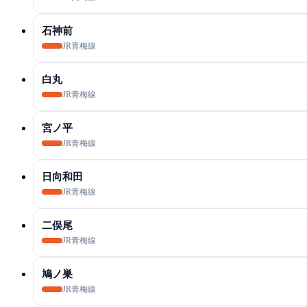
石神前
JR青梅線
白丸
JR青梅線
宮ノ平
JR青梅線
日向和田
JR青梅線
二俣尾
JR青梅線
鳩ノ巣
JR青梅線