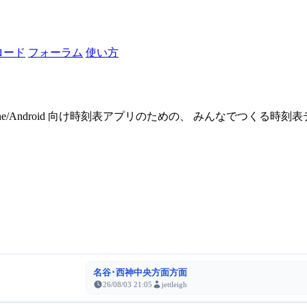
ロード
フォーラム
使い方
one/Android 向け時刻表アプリのための、 みんなでつくる時
名谷･西神中央方面方面
26/08/03 21:05
jettleigh