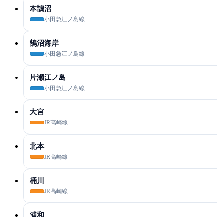
本鵠沼
小田急江ノ島線
鵠沼海岸
小田急江ノ島線
片瀬江ノ島
小田急江ノ島線
大宮
JR高崎線
北本
JR高崎線
桶川
JR高崎線
浦和