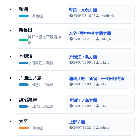
和邇
堅田・京都方面
26/08/08 16:27
koseilineb
JR湖西線
新長田
名谷･西神中央方面方面
神戸市営地下鉄西神
26/08/03 21:05
jettleigh
線
本鵠沼
片瀬江ノ島方面
26/08/01 09:52
tsrknic
小田急江ノ島線
片瀬江ノ島
相模大野・新宿・千代田線方面
26/08/01 09:52
tsrknic
小田急江ノ島線
鵠沼海岸
片瀬江ノ島方面
26/08/01 09:52
tsrknic
小田急江ノ島線
大宮
上野方面
26/07/31 22:49
tsrknic
JR高崎線