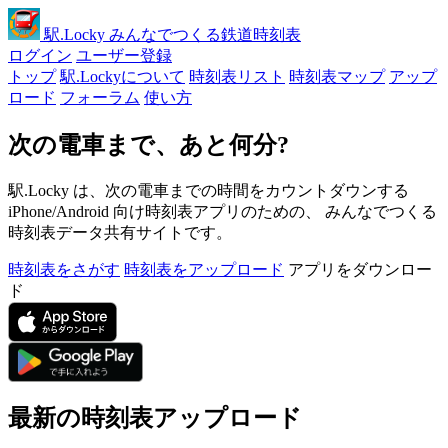
駅
.Locky
みんなでつくる鉄道時刻表
ログイン
ユーザー登録
トップ
駅.Lockyについて
時刻表リスト
時刻表マップ
アップ
ロード
フォーラム
使い方
次の電車まで、あと何分?
駅.Locky は、次の電車までの時間をカウントダウンする
iPhone/Android 向け時刻表アプリのための、 みんなでつくる
時刻表データ共有サイトです。
時刻表をさがす
時刻表をアップロード
アプリをダウンロー
ド
最新の時刻表アップロード