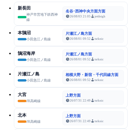
新長田
名谷･西神中央方面方面
神戸市営地下鉄西神
26/08/03 21:05
jettleigh
線
本鵠沼
片瀬江ノ島方面
26/08/01 09:52
tsrknic
小田急江ノ島線
鵠沼海岸
片瀬江ノ島方面
26/08/01 09:52
tsrknic
小田急江ノ島線
片瀬江ノ島
相模大野・新宿・千代田線方面
26/08/01 09:52
tsrknic
小田急江ノ島線
大宮
上野方面
26/07/31 22:49
tsrknic
JR高崎線
北本
上野方面
26/07/31 22:49
tsrknic
JR高崎線