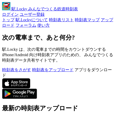
駅
.Locky
みんなでつくる鉄道時刻表
ログイン
ユーザー登録
トップ
駅.Lockyについて
時刻表リスト
時刻表マップ
アップ
ロード
フォーラム
使い方
次の電車まで、あと何分?
駅.Locky は、次の電車までの時間をカウントダウンする
iPhone/Android 向け時刻表アプリのための、 みんなでつくる
時刻表データ共有サイトです。
時刻表をさがす
時刻表をアップロード
アプリをダウンロー
ド
最新の時刻表アップロード