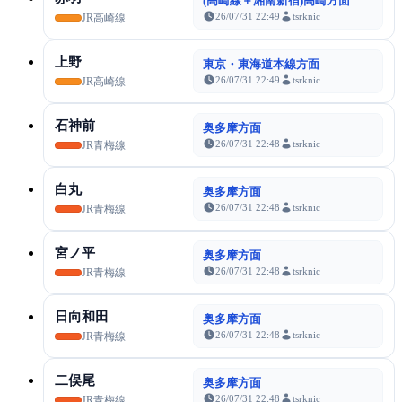
(高崎線＋湘南新宿)高崎方面
26/07/31 22:49
tsrknic
JR高崎線
上野
東京・東海道本線方面
26/07/31 22:49
tsrknic
JR高崎線
石神前
奥多摩方面
26/07/31 22:48
tsrknic
JR青梅線
白丸
奥多摩方面
26/07/31 22:48
tsrknic
JR青梅線
宮ノ平
奥多摩方面
26/07/31 22:48
tsrknic
JR青梅線
日向和田
奥多摩方面
26/07/31 22:48
tsrknic
JR青梅線
二俣尾
奥多摩方面
26/07/31 22:48
tsrknic
JR青梅線