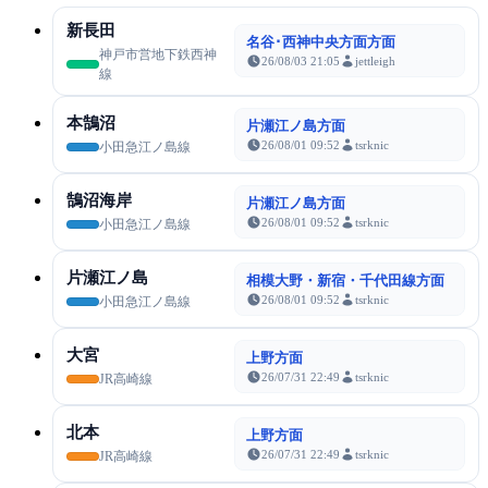
新長田
名谷･西神中央方面方面
神戸市営地下鉄西神
26/08/03 21:05
jettleigh
線
本鵠沼
片瀬江ノ島方面
26/08/01 09:52
tsrknic
小田急江ノ島線
鵠沼海岸
片瀬江ノ島方面
26/08/01 09:52
tsrknic
小田急江ノ島線
片瀬江ノ島
相模大野・新宿・千代田線方面
26/08/01 09:52
tsrknic
小田急江ノ島線
大宮
上野方面
26/07/31 22:49
tsrknic
JR高崎線
北本
上野方面
26/07/31 22:49
tsrknic
JR高崎線