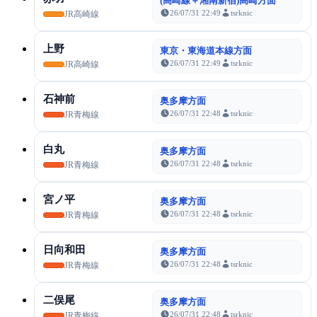
(高崎線＋湘南新宿)高崎方面
26/07/31 22:49
tsrknic
JR高崎線
上野
東京・東海道本線方面
26/07/31 22:49
tsrknic
JR高崎線
石神前
奥多摩方面
26/07/31 22:48
tsrknic
JR青梅線
白丸
奥多摩方面
26/07/31 22:48
tsrknic
JR青梅線
宮ノ平
奥多摩方面
26/07/31 22:48
tsrknic
JR青梅線
日向和田
奥多摩方面
26/07/31 22:48
tsrknic
JR青梅線
二俣尾
奥多摩方面
26/07/31 22:48
tsrknic
JR青梅線