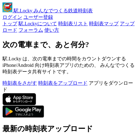
駅
.Locky
みんなでつくる鉄道時刻表
ログイン
ユーザー登録
トップ
駅.Lockyについて
時刻表リスト
時刻表マップ
アップ
ロード
フォーラム
使い方
次の電車まで、あと何分?
駅.Locky は、次の電車までの時間をカウントダウンする
iPhone/Android 向け時刻表アプリのための、 みんなでつくる
時刻表データ共有サイトです。
時刻表をさがす
時刻表をアップロード
アプリをダウンロー
ド
最新の時刻表アップロード