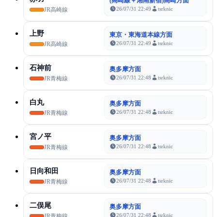
(高崎線＋湘南新宿)高崎方面
26/07/31 22:49
tsrknic
JR高崎線
上野
東京・東海道本線方面
26/07/31 22:49
tsrknic
JR高崎線
石神前
奥多摩方面
26/07/31 22:48
tsrknic
JR青梅線
白丸
奥多摩方面
26/07/31 22:48
tsrknic
JR青梅線
宮ノ平
奥多摩方面
26/07/31 22:48
tsrknic
JR青梅線
日向和田
奥多摩方面
26/07/31 22:48
tsrknic
JR青梅線
二俣尾
奥多摩方面
26/07/31 22:48
tsrknic
JR青梅線