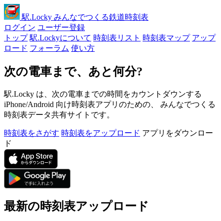
駅
.Locky
みんなでつくる鉄道時刻表
ログイン
ユーザー登録
トップ
駅.Lockyについて
時刻表リスト
時刻表マップ
アップ
ロード
フォーラム
使い方
次の電車まで、あと何分?
駅.Locky は、次の電車までの時間をカウントダウンする
iPhone/Android 向け時刻表アプリのための、 みんなでつくる
時刻表データ共有サイトです。
時刻表をさがす
時刻表をアップロード
アプリをダウンロー
ド
最新の時刻表アップロード