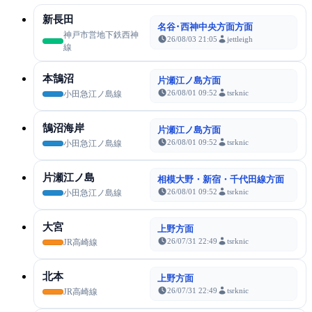
新長田
名谷･西神中央方面方面
神戸市営地下鉄西神
26/08/03 21:05
jettleigh
線
本鵠沼
片瀬江ノ島方面
26/08/01 09:52
tsrknic
小田急江ノ島線
鵠沼海岸
片瀬江ノ島方面
26/08/01 09:52
tsrknic
小田急江ノ島線
片瀬江ノ島
相模大野・新宿・千代田線方面
26/08/01 09:52
tsrknic
小田急江ノ島線
大宮
上野方面
26/07/31 22:49
tsrknic
JR高崎線
北本
上野方面
26/07/31 22:49
tsrknic
JR高崎線