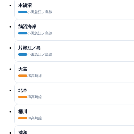
本鵠沼
小田急江ノ島線
鵠沼海岸
小田急江ノ島線
片瀬江ノ島
小田急江ノ島線
大宮
JR高崎線
北本
JR高崎線
桶川
JR高崎線
浦和