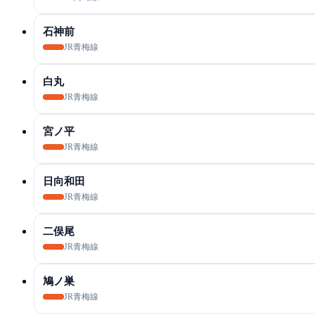
石神前
JR青梅線
白丸
JR青梅線
宮ノ平
JR青梅線
日向和田
JR青梅線
二俣尾
JR青梅線
鳩ノ巣
JR青梅線