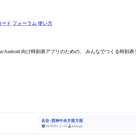
ロード
フォーラム
使い方
one/Android 向け時刻表アプリのための、 みんなでつくる時
名谷･西神中央方面方面
26/08/03 21:05
jettleigh