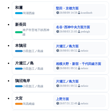
和邇
堅田・京都方面
26/08/09 14:59
koseilineb
JR湖西線
新長田
名谷･西神中央方面方面
神戸市営地下鉄西神
26/08/03 21:05
jettleigh
線
本鵠沼
片瀬江ノ島方面
26/08/01 09:52
tsrknic
小田急江ノ島線
片瀬江ノ島
相模大野・新宿・千代田線方面
26/08/01 09:52
tsrknic
小田急江ノ島線
鵠沼海岸
片瀬江ノ島方面
26/08/01 09:52
tsrknic
小田急江ノ島線
大宮
上野方面
26/07/31 22:49
tsrknic
JR高崎線