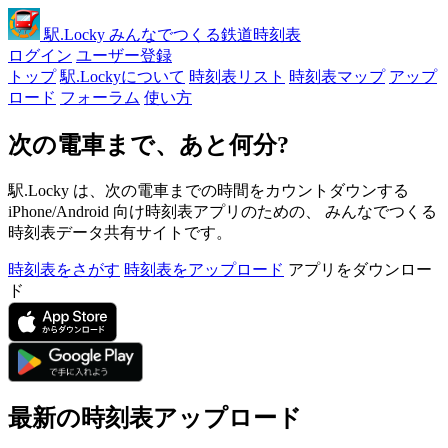
駅
.Locky
みんなでつくる鉄道時刻表
ログイン
ユーザー登録
トップ
駅.Lockyについて
時刻表リスト
時刻表マップ
アップ
ロード
フォーラム
使い方
次の電車まで、あと何分?
駅.Locky は、次の電車までの時間をカウントダウンする
iPhone/Android 向け時刻表アプリのための、 みんなでつくる
時刻表データ共有サイトです。
時刻表をさがす
時刻表をアップロード
アプリをダウンロー
ド
最新の時刻表アップロード