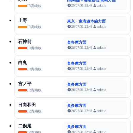
(高崎線＋湘南新宿)高崎方面
26/07/31 22:49
tsrknic
JR高崎線
上野
東京・東海道本線方面
26/07/31 22:49
tsrknic
JR高崎線
石神前
奥多摩方面
26/07/31 22:48
tsrknic
JR青梅線
白丸
奥多摩方面
26/07/31 22:48
tsrknic
JR青梅線
宮ノ平
奥多摩方面
26/07/31 22:48
tsrknic
JR青梅線
日向和田
奥多摩方面
26/07/31 22:48
tsrknic
JR青梅線
二俣尾
奥多摩方面
26/07/31 22:48
tsrknic
JR青梅線