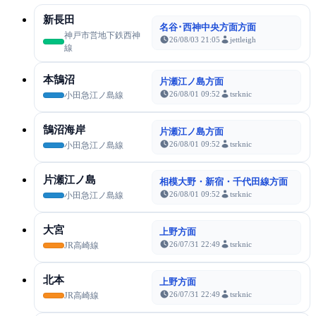
新長田
名谷･西神中央方面方面
神戸市営地下鉄西神
26/08/03 21:05
jettleigh
線
本鵠沼
片瀬江ノ島方面
26/08/01 09:52
tsrknic
小田急江ノ島線
鵠沼海岸
片瀬江ノ島方面
26/08/01 09:52
tsrknic
小田急江ノ島線
片瀬江ノ島
相模大野・新宿・千代田線方面
26/08/01 09:52
tsrknic
小田急江ノ島線
大宮
上野方面
26/07/31 22:49
tsrknic
JR高崎線
北本
上野方面
26/07/31 22:49
tsrknic
JR高崎線