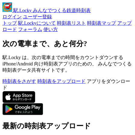
駅
.Locky
みんなでつくる鉄道時刻表
ログイン
ユーザー登録
トップ
駅.Lockyについて
時刻表リスト
時刻表マップ
アップ
ロード
フォーラム
使い方
次の電車まで、あと何分?
駅.Locky は、次の電車までの時間をカウントダウンする
iPhone/Android 向け時刻表アプリのための、 みんなでつくる
時刻表データ共有サイトです。
時刻表をさがす
時刻表をアップロード
アプリをダウンロー
ド
最新の時刻表アップロード