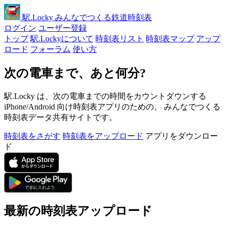
駅
.Locky
みんなでつくる鉄道時刻表
ログイン
ユーザー登録
トップ
駅.Lockyについて
時刻表リスト
時刻表マップ
アップ
ロード
フォーラム
使い方
次の電車まで、あと何分?
駅.Locky は、次の電車までの時間をカウントダウンする
iPhone/Android 向け時刻表アプリのための、 みんなでつくる
時刻表データ共有サイトです。
時刻表をさがす
時刻表をアップロード
アプリをダウンロー
ド
最新の時刻表アップロード