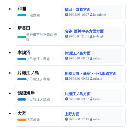
和邇
堅田・京都方面
26/08/08 16:27
koseilineb
JR湖西線
新長田
名谷･西神中央方面方面
神戸市営地下鉄西神
26/08/03 21:05
jettleigh
線
本鵠沼
片瀬江ノ島方面
26/08/01 09:52
tsrknic
小田急江ノ島線
片瀬江ノ島
相模大野・新宿・千代田線方面
26/08/01 09:52
tsrknic
小田急江ノ島線
鵠沼海岸
片瀬江ノ島方面
26/08/01 09:52
tsrknic
小田急江ノ島線
大宮
上野方面
26/07/31 22:49
tsrknic
JR高崎線