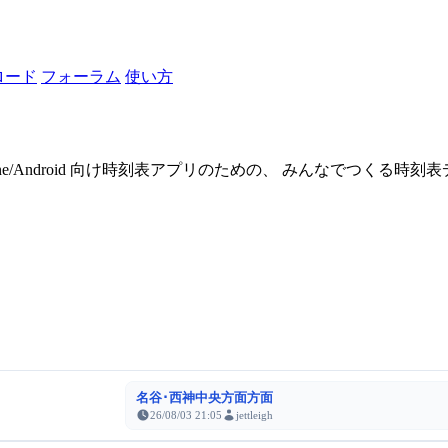
ロード
フォーラム
使い方
one/Android 向け時刻表アプリのための、 みんなでつくる時
名谷･西神中央方面方面
26/08/03 21:05
jettleigh