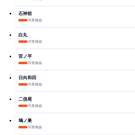
石神前
JR青梅線
白丸
JR青梅線
宮ノ平
JR青梅線
日向和田
JR青梅線
二俣尾
JR青梅線
鳩ノ巣
JR青梅線