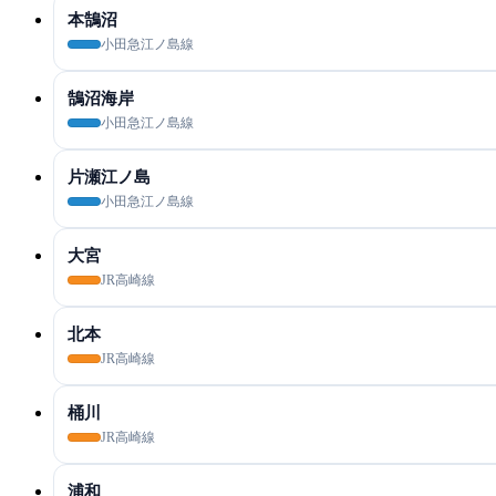
本鵠沼
小田急江ノ島線
鵠沼海岸
小田急江ノ島線
片瀬江ノ島
小田急江ノ島線
大宮
JR高崎線
北本
JR高崎線
桶川
JR高崎線
浦和