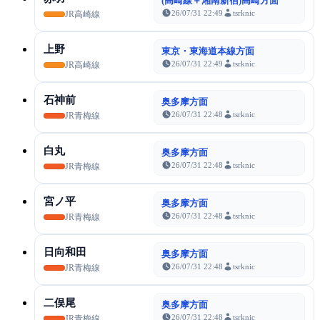
(高崎線＋湘南新宿)高崎方面
26/07/31 22:49
tsrknic
JR高崎線
上野
東京・東海道本線方面
26/07/31 22:49
tsrknic
JR高崎線
石神前
奥多摩方面
26/07/31 22:48
tsrknic
JR青梅線
白丸
奥多摩方面
26/07/31 22:48
tsrknic
JR青梅線
宮ノ平
奥多摩方面
26/07/31 22:48
tsrknic
JR青梅線
日向和田
奥多摩方面
26/07/31 22:48
tsrknic
JR青梅線
二俣尾
奥多摩方面
26/07/31 22:48
tsrknic
JR青梅線