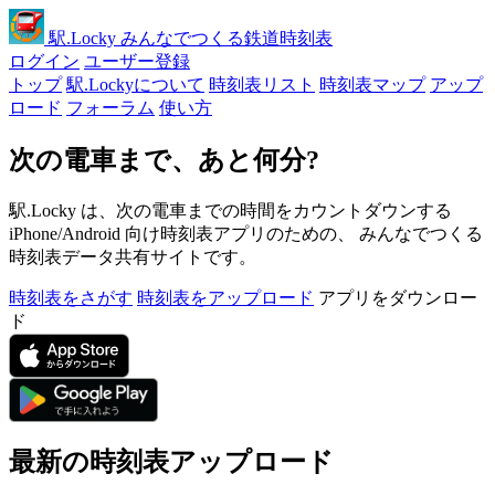
駅
.Locky
みんなでつくる鉄道時刻表
ログイン
ユーザー登録
トップ
駅.Lockyについて
時刻表リスト
時刻表マップ
アップ
ロード
フォーラム
使い方
次の電車まで、あと何分?
駅.Locky は、次の電車までの時間をカウントダウンする
iPhone/Android 向け時刻表アプリのための、 みんなでつくる
時刻表データ共有サイトです。
時刻表をさがす
時刻表をアップロード
アプリをダウンロー
ド
最新の時刻表アップロード