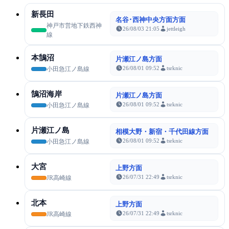
新長田
名谷･西神中央方面方面
神戸市営地下鉄西神
26/08/03 21:05
jettleigh
線
本鵠沼
片瀬江ノ島方面
26/08/01 09:52
tsrknic
小田急江ノ島線
鵠沼海岸
片瀬江ノ島方面
26/08/01 09:52
tsrknic
小田急江ノ島線
片瀬江ノ島
相模大野・新宿・千代田線方面
26/08/01 09:52
tsrknic
小田急江ノ島線
大宮
上野方面
26/07/31 22:49
tsrknic
JR高崎線
北本
上野方面
26/07/31 22:49
tsrknic
JR高崎線