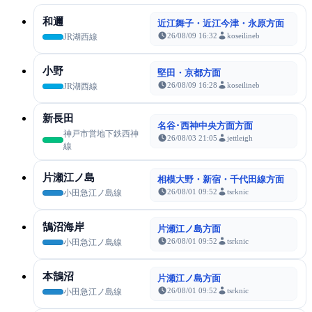
和邇
近江舞子・近江今津・永原方面
26/08/09 16:32
koseilineb
JR湖西線
小野
堅田・京都方面
26/08/09 16:28
koseilineb
JR湖西線
新長田
名谷･西神中央方面方面
神戸市営地下鉄西神
26/08/03 21:05
jettleigh
線
片瀬江ノ島
相模大野・新宿・千代田線方面
26/08/01 09:52
tsrknic
小田急江ノ島線
鵠沼海岸
片瀬江ノ島方面
26/08/01 09:52
tsrknic
小田急江ノ島線
本鵠沼
片瀬江ノ島方面
26/08/01 09:52
tsrknic
小田急江ノ島線