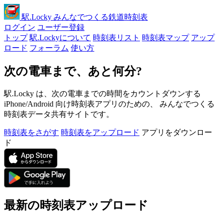
駅
.Locky
みんなでつくる鉄道時刻表
ログイン
ユーザー登録
トップ
駅.Lockyについて
時刻表リスト
時刻表マップ
アップ
ロード
フォーラム
使い方
次の電車まで、あと何分?
駅.Locky は、次の電車までの時間をカウントダウンする
iPhone/Android 向け時刻表アプリのための、 みんなでつくる
時刻表データ共有サイトです。
時刻表をさがす
時刻表をアップロード
アプリをダウンロー
ド
最新の時刻表アップロード