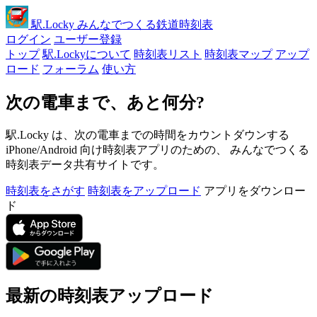
駅
.Locky
みんなでつくる鉄道時刻表
ログイン
ユーザー登録
トップ
駅.Lockyについて
時刻表リスト
時刻表マップ
アップ
ロード
フォーラム
使い方
次の電車まで、あと何分?
駅.Locky は、次の電車までの時間をカウントダウンする
iPhone/Android 向け時刻表アプリのための、 みんなでつくる
時刻表データ共有サイトです。
時刻表をさがす
時刻表をアップロード
アプリをダウンロー
ド
最新の時刻表アップロード