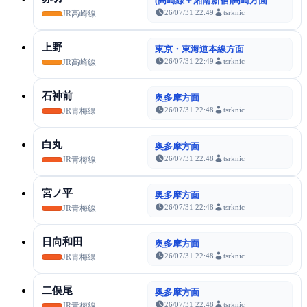
(高崎線＋湘南新宿)高崎方面
26/07/31 22:49
tsrknic
JR高崎線
上野
東京・東海道本線方面
26/07/31 22:49
tsrknic
JR高崎線
石神前
奥多摩方面
26/07/31 22:48
tsrknic
JR青梅線
白丸
奥多摩方面
26/07/31 22:48
tsrknic
JR青梅線
宮ノ平
奥多摩方面
26/07/31 22:48
tsrknic
JR青梅線
日向和田
奥多摩方面
26/07/31 22:48
tsrknic
JR青梅線
二俣尾
奥多摩方面
26/07/31 22:48
tsrknic
JR青梅線