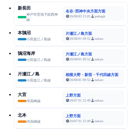
新長田
名谷･西神中央方面方面
神戸市営地下鉄西神
26/08/03 21:05
jettleigh
線
本鵠沼
片瀬江ノ島方面
26/08/01 09:52
tsrknic
小田急江ノ島線
鵠沼海岸
片瀬江ノ島方面
26/08/01 09:52
tsrknic
小田急江ノ島線
片瀬江ノ島
相模大野・新宿・千代田線方面
26/08/01 09:52
tsrknic
小田急江ノ島線
大宮
上野方面
26/07/31 22:49
tsrknic
JR高崎線
北本
上野方面
26/07/31 22:49
tsrknic
JR高崎線