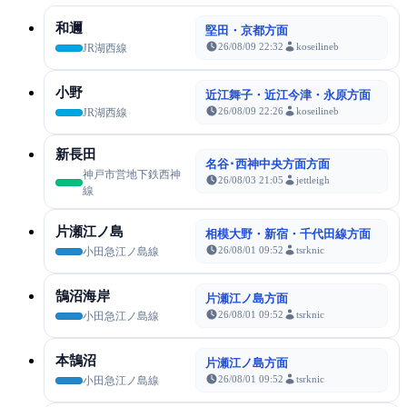
和邇
堅田・京都方面
26/08/09 22:32
koseilineb
JR湖西線
小野
近江舞子・近江今津・永原方面
26/08/09 22:26
koseilineb
JR湖西線
新長田
名谷･西神中央方面方面
神戸市営地下鉄西神
26/08/03 21:05
jettleigh
線
片瀬江ノ島
相模大野・新宿・千代田線方面
26/08/01 09:52
tsrknic
小田急江ノ島線
鵠沼海岸
片瀬江ノ島方面
26/08/01 09:52
tsrknic
小田急江ノ島線
本鵠沼
片瀬江ノ島方面
26/08/01 09:52
tsrknic
小田急江ノ島線