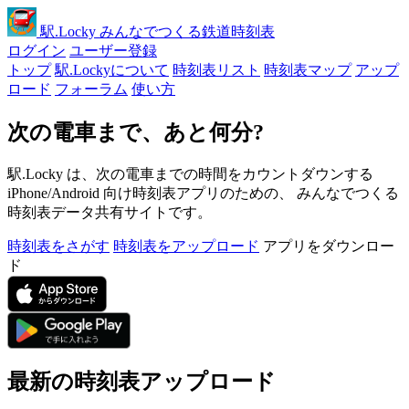
駅
.Locky
みんなでつくる鉄道時刻表
ログイン
ユーザー登録
トップ
駅.Lockyについて
時刻表リスト
時刻表マップ
アップ
ロード
フォーラム
使い方
次の電車まで、あと何分?
駅.Locky は、次の電車までの時間をカウントダウンする
iPhone/Android 向け時刻表アプリのための、 みんなでつくる
時刻表データ共有サイトです。
時刻表をさがす
時刻表をアップロード
アプリをダウンロー
ド
最新の時刻表アップロード