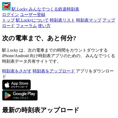
駅
.Locky
みんなでつくる鉄道時刻表
ログイン
ユーザー登録
トップ
駅.Lockyについて
時刻表リスト
時刻表マップ
アップ
ロード
フォーラム
使い方
次の電車まで、あと何分?
駅.Locky は、次の電車までの時間をカウントダウンする
iPhone/Android 向け時刻表アプリのための、 みんなでつくる
時刻表データ共有サイトです。
時刻表をさがす
時刻表をアップロード
アプリをダウンロー
ド
最新の時刻表アップロード