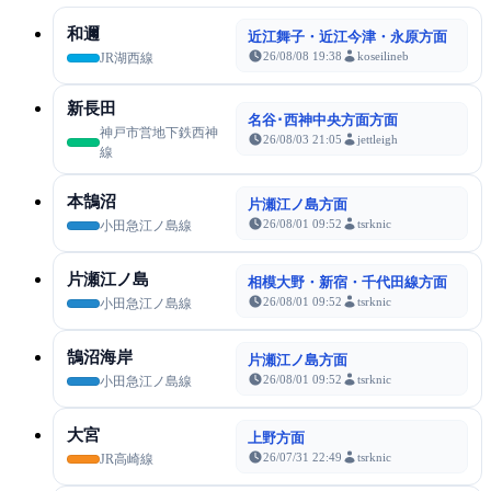
和邇
近江舞子・近江今津・永原方面
26/08/08 19:38
koseilineb
JR湖西線
新長田
名谷･西神中央方面方面
神戸市営地下鉄西神
26/08/03 21:05
jettleigh
線
本鵠沼
片瀬江ノ島方面
26/08/01 09:52
tsrknic
小田急江ノ島線
片瀬江ノ島
相模大野・新宿・千代田線方面
26/08/01 09:52
tsrknic
小田急江ノ島線
鵠沼海岸
片瀬江ノ島方面
26/08/01 09:52
tsrknic
小田急江ノ島線
大宮
上野方面
26/07/31 22:49
tsrknic
JR高崎線