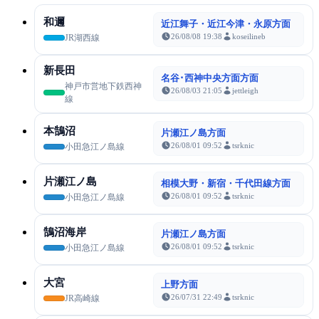
和邇
近江舞子・近江今津・永原方面
26/08/08 19:38
koseilineb
JR湖西線
新長田
名谷･西神中央方面方面
神戸市営地下鉄西神
26/08/03 21:05
jettleigh
線
本鵠沼
片瀬江ノ島方面
26/08/01 09:52
tsrknic
小田急江ノ島線
片瀬江ノ島
相模大野・新宿・千代田線方面
26/08/01 09:52
tsrknic
小田急江ノ島線
鵠沼海岸
片瀬江ノ島方面
26/08/01 09:52
tsrknic
小田急江ノ島線
大宮
上野方面
26/07/31 22:49
tsrknic
JR高崎線