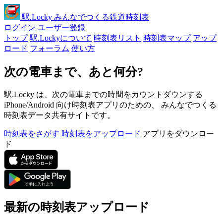
駅
.Locky
みんなでつくる鉄道時刻表
ログイン
ユーザー登録
トップ
駅.Lockyについて
時刻表リスト
時刻表マップ
アップ
ロード
フォーラム
使い方
次の電車まで、あと何分?
駅.Locky は、次の電車までの時間をカウントダウンする
iPhone/Android 向け時刻表アプリのための、 みんなでつくる
時刻表データ共有サイトです。
時刻表をさがす
時刻表をアップロード
アプリをダウンロー
ド
最新の時刻表アップロード