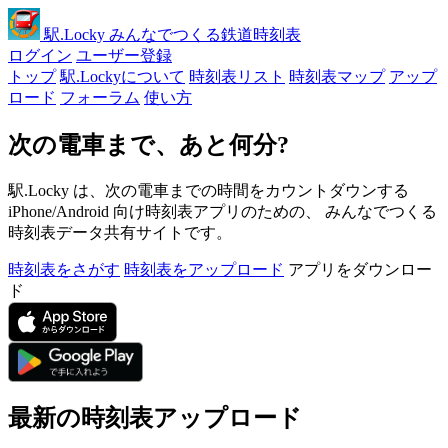
駅
.Locky
みんなでつくる鉄道時刻表
ログイン
ユーザー登録
トップ
駅.Lockyについて
時刻表リスト
時刻表マップ
アップ
ロード
フォーラム
使い方
次の電車まで、あと何分?
駅.Locky は、次の電車までの時間をカウントダウンする
iPhone/Android 向け時刻表アプリのための、 みんなでつくる
時刻表データ共有サイトです。
時刻表をさがす
時刻表をアップロード
アプリをダウンロー
ド
最新の時刻表アップロード