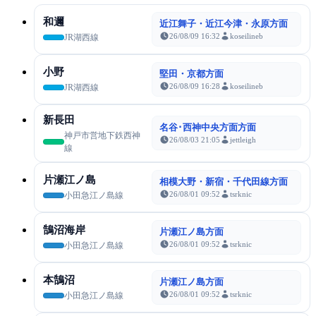
和邇
近江舞子・近江今津・永原方面
26/08/09 16:32
koseilineb
JR湖西線
小野
堅田・京都方面
26/08/09 16:28
koseilineb
JR湖西線
新長田
名谷･西神中央方面方面
神戸市営地下鉄西神
26/08/03 21:05
jettleigh
線
片瀬江ノ島
相模大野・新宿・千代田線方面
26/08/01 09:52
tsrknic
小田急江ノ島線
鵠沼海岸
片瀬江ノ島方面
26/08/01 09:52
tsrknic
小田急江ノ島線
本鵠沼
片瀬江ノ島方面
26/08/01 09:52
tsrknic
小田急江ノ島線