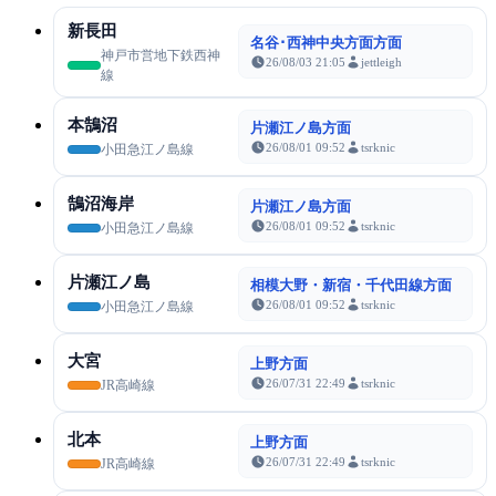
新長田
名谷･西神中央方面方面
神戸市営地下鉄西神
26/08/03 21:05
jettleigh
線
本鵠沼
片瀬江ノ島方面
26/08/01 09:52
tsrknic
小田急江ノ島線
鵠沼海岸
片瀬江ノ島方面
26/08/01 09:52
tsrknic
小田急江ノ島線
片瀬江ノ島
相模大野・新宿・千代田線方面
26/08/01 09:52
tsrknic
小田急江ノ島線
大宮
上野方面
26/07/31 22:49
tsrknic
JR高崎線
北本
上野方面
26/07/31 22:49
tsrknic
JR高崎線