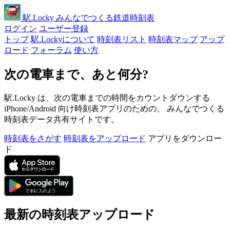
駅
.Locky
みんなでつくる鉄道時刻表
ログイン
ユーザー登録
トップ
駅.Lockyについて
時刻表リスト
時刻表マップ
アップ
ロード
フォーラム
使い方
次の電車まで、あと何分?
駅.Locky は、次の電車までの時間をカウントダウンする
iPhone/Android 向け時刻表アプリのための、 みんなでつくる
時刻表データ共有サイトです。
時刻表をさがす
時刻表をアップロード
アプリをダウンロー
ド
最新の時刻表アップロード