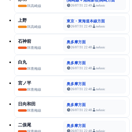
(高崎線＋湘南新宿)高崎方面
26/07/31 22:49
tsrknic
JR高崎線
上野
東京・東海道本線方面
26/07/31 22:49
tsrknic
JR高崎線
石神前
奥多摩方面
26/07/31 22:48
tsrknic
JR青梅線
白丸
奥多摩方面
26/07/31 22:48
tsrknic
JR青梅線
宮ノ平
奥多摩方面
26/07/31 22:48
tsrknic
JR青梅線
日向和田
奥多摩方面
26/07/31 22:48
tsrknic
JR青梅線
二俣尾
奥多摩方面
26/07/31 22:48
tsrknic
JR青梅線