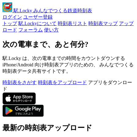
駅
.Locky
みんなでつくる鉄道時刻表
ログイン
ユーザー登録
トップ
駅.Lockyについて
時刻表リスト
時刻表マップ
アップ
ロード
フォーラム
使い方
次の電車まで、あと何分?
駅.Locky は、次の電車までの時間をカウントダウンする
iPhone/Android 向け時刻表アプリのための、 みんなでつくる
時刻表データ共有サイトです。
時刻表をさがす
時刻表をアップロード
アプリをダウンロー
ド
最新の時刻表アップロード