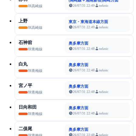
(高崎線＋湘南新宿)高崎方面
26/07/31 22:49
tsrknic
JR高崎線
上野
東京・東海道本線方面
26/07/31 22:49
tsrknic
JR高崎線
石神前
奥多摩方面
26/07/31 22:48
tsrknic
JR青梅線
白丸
奥多摩方面
26/07/31 22:48
tsrknic
JR青梅線
宮ノ平
奥多摩方面
26/07/31 22:48
tsrknic
JR青梅線
日向和田
奥多摩方面
26/07/31 22:48
tsrknic
JR青梅線
二俣尾
奥多摩方面
26/07/31 22:48
tsrknic
JR青梅線