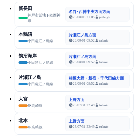
新長田
名谷･西神中央方面方面
神戸市営地下鉄西神
26/08/03 21:05
jettleigh
線
本鵠沼
片瀬江ノ島方面
26/08/01 09:52
tsrknic
小田急江ノ島線
鵠沼海岸
片瀬江ノ島方面
26/08/01 09:52
tsrknic
小田急江ノ島線
片瀬江ノ島
相模大野・新宿・千代田線方面
26/08/01 09:52
tsrknic
小田急江ノ島線
大宮
上野方面
26/07/31 22:49
tsrknic
JR高崎線
北本
上野方面
26/07/31 22:49
tsrknic
JR高崎線