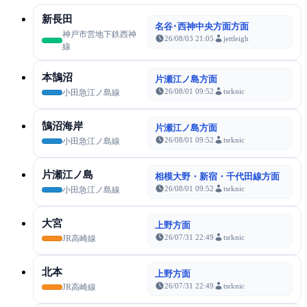
新長田
名谷･西神中央方面方面
神戸市営地下鉄西神
26/08/03 21:05
jettleigh
線
本鵠沼
片瀬江ノ島方面
26/08/01 09:52
tsrknic
小田急江ノ島線
鵠沼海岸
片瀬江ノ島方面
26/08/01 09:52
tsrknic
小田急江ノ島線
片瀬江ノ島
相模大野・新宿・千代田線方面
26/08/01 09:52
tsrknic
小田急江ノ島線
大宮
上野方面
26/07/31 22:49
tsrknic
JR高崎線
北本
上野方面
26/07/31 22:49
tsrknic
JR高崎線