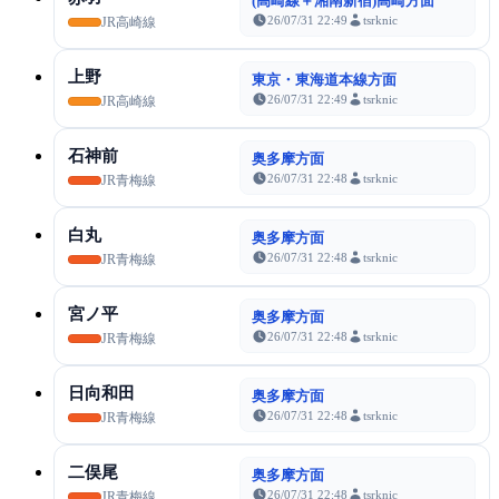
(高崎線＋湘南新宿)高崎方面
26/07/31 22:49
tsrknic
JR高崎線
上野
東京・東海道本線方面
26/07/31 22:49
tsrknic
JR高崎線
石神前
奥多摩方面
26/07/31 22:48
tsrknic
JR青梅線
白丸
奥多摩方面
26/07/31 22:48
tsrknic
JR青梅線
宮ノ平
奥多摩方面
26/07/31 22:48
tsrknic
JR青梅線
日向和田
奥多摩方面
26/07/31 22:48
tsrknic
JR青梅線
二俣尾
奥多摩方面
26/07/31 22:48
tsrknic
JR青梅線