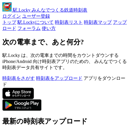
駅
.Locky
みんなでつくる鉄道時刻表
ログイン
ユーザー登録
トップ
駅.Lockyについて
時刻表リスト
時刻表マップ
アップ
ロード
フォーラム
使い方
次の電車まで、あと何分?
駅.Locky は、次の電車までの時間をカウントダウンする
iPhone/Android 向け時刻表アプリのための、 みんなでつくる
時刻表データ共有サイトです。
時刻表をさがす
時刻表をアップロード
アプリをダウンロー
ド
最新の時刻表アップロード