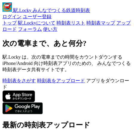
駅
.Locky
みんなでつくる鉄道時刻表
ログイン
ユーザー登録
トップ
駅.Lockyについて
時刻表リスト
時刻表マップ
アップ
ロード
フォーラム
使い方
次の電車まで、あと何分?
駅.Locky は、次の電車までの時間をカウントダウンする
iPhone/Android 向け時刻表アプリのための、 みんなでつくる
時刻表データ共有サイトです。
時刻表をさがす
時刻表をアップロード
アプリをダウンロー
ド
最新の時刻表アップロード