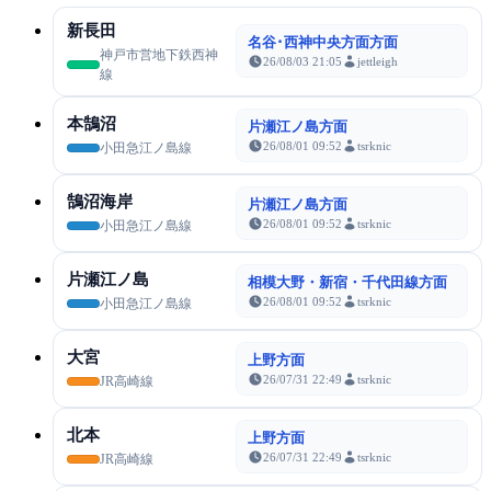
新長田
名谷･西神中央方面方面
神戸市営地下鉄西神
26/08/03 21:05
jettleigh
線
本鵠沼
片瀬江ノ島方面
26/08/01 09:52
tsrknic
小田急江ノ島線
鵠沼海岸
片瀬江ノ島方面
26/08/01 09:52
tsrknic
小田急江ノ島線
片瀬江ノ島
相模大野・新宿・千代田線方面
26/08/01 09:52
tsrknic
小田急江ノ島線
大宮
上野方面
26/07/31 22:49
tsrknic
JR高崎線
北本
上野方面
26/07/31 22:49
tsrknic
JR高崎線