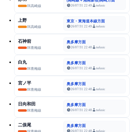
(高崎線＋湘南新宿)高崎方面
26/07/31 22:49
tsrknic
JR高崎線
上野
東京・東海道本線方面
26/07/31 22:49
tsrknic
JR高崎線
石神前
奥多摩方面
26/07/31 22:48
tsrknic
JR青梅線
白丸
奥多摩方面
26/07/31 22:48
tsrknic
JR青梅線
宮ノ平
奥多摩方面
26/07/31 22:48
tsrknic
JR青梅線
日向和田
奥多摩方面
26/07/31 22:48
tsrknic
JR青梅線
二俣尾
奥多摩方面
26/07/31 22:48
tsrknic
JR青梅線