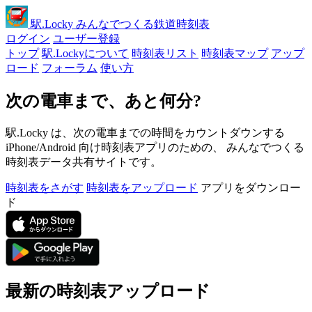
駅
.Locky
みんなでつくる鉄道時刻表
ログイン
ユーザー登録
トップ
駅.Lockyについて
時刻表リスト
時刻表マップ
アップ
ロード
フォーラム
使い方
次の電車まで、あと何分?
駅.Locky は、次の電車までの時間をカウントダウンする
iPhone/Android 向け時刻表アプリのための、 みんなでつくる
時刻表データ共有サイトです。
時刻表をさがす
時刻表をアップロード
アプリをダウンロー
ド
最新の時刻表アップロード