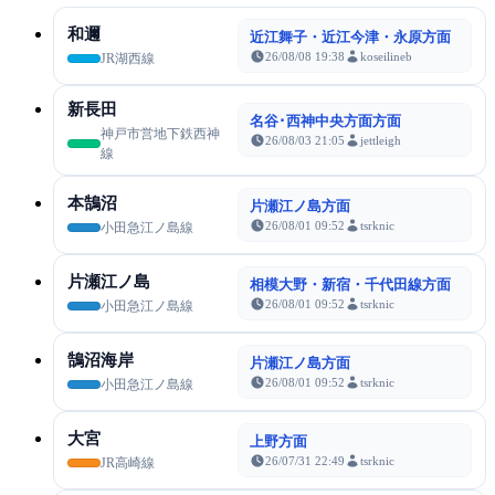
和邇
近江舞子・近江今津・永原方面
26/08/08 19:38
koseilineb
JR湖西線
新長田
名谷･西神中央方面方面
神戸市営地下鉄西神
26/08/03 21:05
jettleigh
線
本鵠沼
片瀬江ノ島方面
26/08/01 09:52
tsrknic
小田急江ノ島線
片瀬江ノ島
相模大野・新宿・千代田線方面
26/08/01 09:52
tsrknic
小田急江ノ島線
鵠沼海岸
片瀬江ノ島方面
26/08/01 09:52
tsrknic
小田急江ノ島線
大宮
上野方面
26/07/31 22:49
tsrknic
JR高崎線