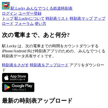
駅
.Locky
みんなでつくる鉄道時刻表
ログイン
ユーザー登録
トップ
駅.Lockyについて
時刻表リスト
時刻表マップ
アップ
ロード
フォーラム
使い方
次の電車まで、あと何分?
駅.Locky は、次の電車までの時間をカウントダウンする
iPhone/Android 向け時刻表アプリのための、 みんなでつくる
時刻表データ共有サイトです。
時刻表をさがす
時刻表をアップロード
アプリをダウンロー
ド
最新の時刻表アップロード