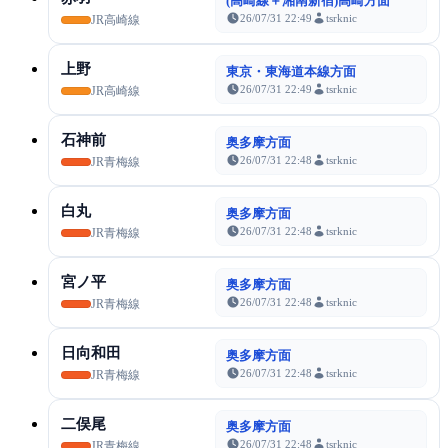
(高崎線＋湘南新宿)高崎方面
26/07/31 22:49
tsrknic
JR高崎線
上野
東京・東海道本線方面
26/07/31 22:49
tsrknic
JR高崎線
石神前
奥多摩方面
26/07/31 22:48
tsrknic
JR青梅線
白丸
奥多摩方面
26/07/31 22:48
tsrknic
JR青梅線
宮ノ平
奥多摩方面
26/07/31 22:48
tsrknic
JR青梅線
日向和田
奥多摩方面
26/07/31 22:48
tsrknic
JR青梅線
二俣尾
奥多摩方面
26/07/31 22:48
tsrknic
JR青梅線