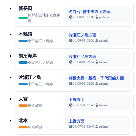
新長田
名谷･西神中央方面方面
神戸市営地下鉄西神
26/08/03 21:05
jettleigh
線
本鵠沼
片瀬江ノ島方面
26/08/01 09:52
tsrknic
小田急江ノ島線
鵠沼海岸
片瀬江ノ島方面
26/08/01 09:52
tsrknic
小田急江ノ島線
片瀬江ノ島
相模大野・新宿・千代田線方面
26/08/01 09:52
tsrknic
小田急江ノ島線
大宮
上野方面
26/07/31 22:49
tsrknic
JR高崎線
北本
上野方面
26/07/31 22:49
tsrknic
JR高崎線