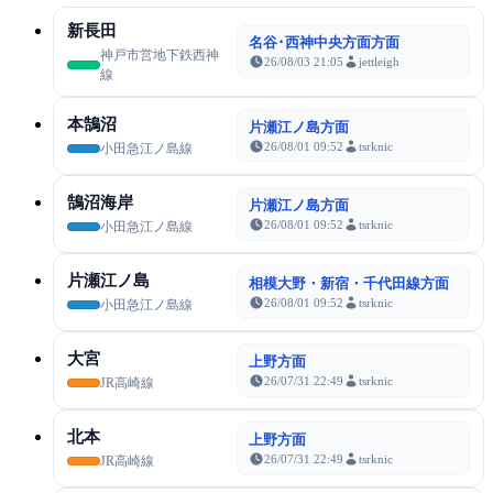
新長田
名谷･西神中央方面方面
神戸市営地下鉄西神
26/08/03 21:05
jettleigh
線
本鵠沼
片瀬江ノ島方面
26/08/01 09:52
tsrknic
小田急江ノ島線
鵠沼海岸
片瀬江ノ島方面
26/08/01 09:52
tsrknic
小田急江ノ島線
片瀬江ノ島
相模大野・新宿・千代田線方面
26/08/01 09:52
tsrknic
小田急江ノ島線
大宮
上野方面
26/07/31 22:49
tsrknic
JR高崎線
北本
上野方面
26/07/31 22:49
tsrknic
JR高崎線