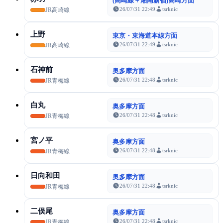
(高崎線＋湘南新宿)高崎方面
26/07/31 22:49
tsrknic
JR高崎線
上野
東京・東海道本線方面
26/07/31 22:49
tsrknic
JR高崎線
石神前
奥多摩方面
26/07/31 22:48
tsrknic
JR青梅線
白丸
奥多摩方面
26/07/31 22:48
tsrknic
JR青梅線
宮ノ平
奥多摩方面
26/07/31 22:48
tsrknic
JR青梅線
日向和田
奥多摩方面
26/07/31 22:48
tsrknic
JR青梅線
二俣尾
奥多摩方面
26/07/31 22:48
tsrknic
JR青梅線