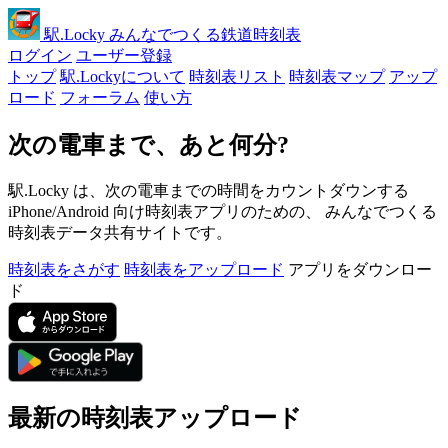
駅
.Locky
みんなでつくる鉄道時刻表
ログイン
ユーザー登録
トップ
駅.Lockyについて
時刻表リスト
時刻表マップ
アップ
ロード
フォーラム
使い方
次の電車まで、あと何分?
駅.Locky は、次の電車までの時間をカウントダウンする
iPhone/Android 向け時刻表アプリのための、 みんなでつくる
時刻表データ共有サイトです。
時刻表をさがす
時刻表をアップロード
アプリをダウンロー
ド
最新の時刻表アップロード